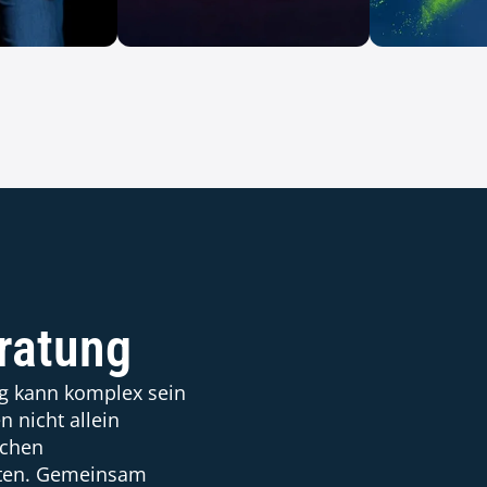
ProSiebenSat.1
freenetGroup
ratung
ng kann komplex sein
 nicht allein
ichen
rten. Gemeinsam