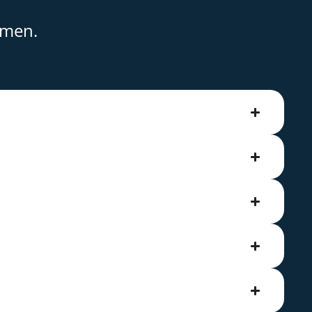
-
hmen.